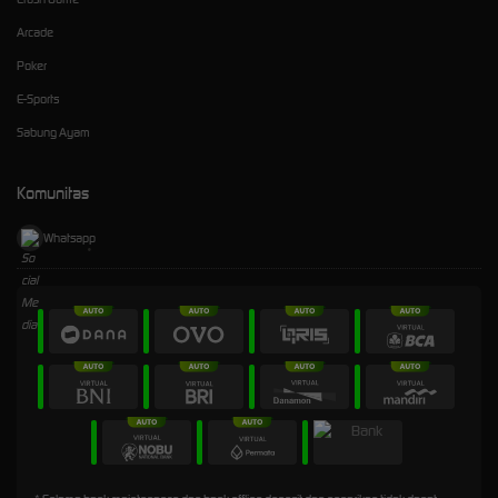
Arcade
Poker
E-Sports
Sabung Ayam
Komunitas
Whatsapp