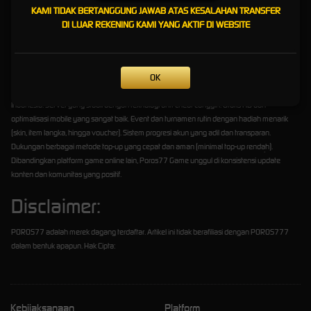
KAMI TIDAK BERTANGGUNG JAWAB ATAS KESALAHAN TRANSFER
24 jam.
DI LUAR REKENING KAMI YANG AKTIF DI WEBSITE
Otoritas & Keunggulan Poros77
Slot
OK
Poros77 Game memiliki beberapa kelebihan yang membuatnya dipercaya banyak gamer
Indonesia: Server yang stabil dengan teknologi anti-cheat canggih. Grafis HD dan
optimalisasi mobile yang sangat baik. Event dan turnamen rutin dengan hadiah menarik
(skin, item langka, hingga voucher). Sistem progresi akun yang adil dan transparan.
Dukungan berbagai metode top-up yang cepat dan aman (minimal top-up rendah).
Dibandingkan platform game online lain, Poros77 Game unggul di konsistensi update
konten dan komunitas yang positif.
Disclaimer:
POROS77 adalah merek dagang terdaftar. Artikel ini tidak berafiliasi dengan POROS777
dalam bentuk apapun. Hak Cipta:
Kebijaksanaan
Platform